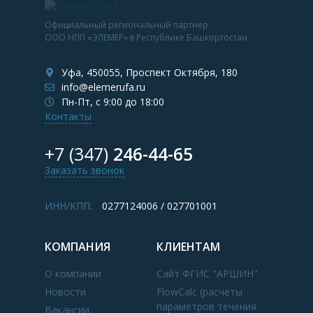
Официальный региональный партнер
ООО НПП «ЭЛЕМЕР» в Республике Башкортостан
Уфа, 450055, Проспект Октября, 180
info@elemerufa.ru
Пн-Пт, с 9:00 до 18:00
Контакты
+7 (347)
246-44-65
Заказать звонок
ИНН/КПП:
0277124006 / 027701001
КОМПАНИЯ
КЛИЕНТАМ
О компании
Сайт ФГИС "АРШИН"
Новости
FlowCalc (расчеты
параметров течения
Вакансии