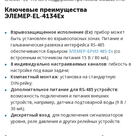
Ключевые преимущества
ЭЛЕМЕР‑EL‑4134Ех
Взрывозащищенное исполнение (Ex)
: прибор может
быть установлен во взрывоопасных зонах. Питание и
гальваническая развязка интерфейса RS‑485
обеспечиваются барьером
ЭЛЕМЕР‑БРИЗ 485‑Ех
(со
встроенным источником питания 15 В / 80 мА);
8 индивидуально настраиваемых каналов
: гибкость в
настройке под ваши задачи;
Компактный монтаж
: установка на стандартную
DIN‑рейку;
Дополнительное питание для RS‑485 устройств
:
возможность подключения и питания внешних
устройств, например, датчика подтоварной воды (9 В /
30 мА);
Дискретный вход
: для подключения сигнализаторов
уровня, реле давления и других релейных устройств.