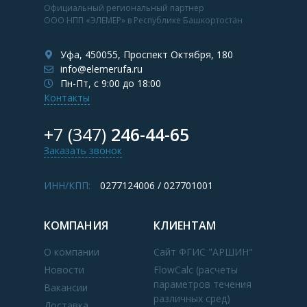
Официальный региональный партнер
ООО НПП «ЭЛЕМЕР» в Республике Башкортостан
Уфа, 450055, Проспект Октября, 180
info@elemerufa.ru
Пн-Пт, с 9:00 до 18:00
Контакты
+7 (347)
246-44-65
Заказать звонок
ИНН/КПП:
0277124006 / 027701001
КОМПАНИЯ
КЛИЕНТАМ
О компании
Сайт ФГИС "АРШИН"
Новости
FlowCalc (расчеты
параметров течения
Вакансии
различных сред)
Доставка