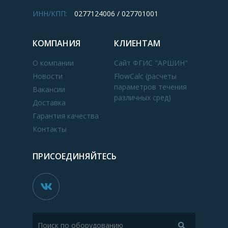
ИНН/КПП:
0277124006 / 027701001
КОМПАНИЯ
КЛИЕНТАМ
О компании
Сайт ФГИС "АРШИН"
Новости
FlowCalc (расчеты
параметров течения
Вакансии
различных сред)
Доставка
Гарантия качества
Контакты
ПРИСОЕДИНЯЙТЕСЬ