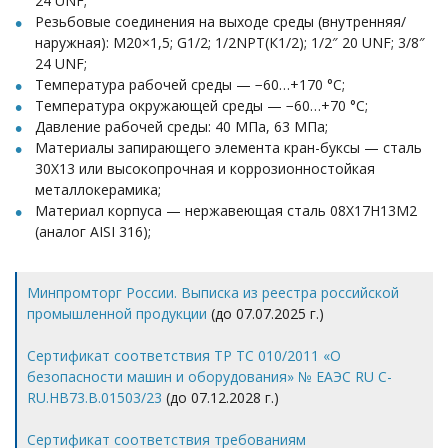
24 UNF;
Резьбовые соединения на выходе среды (внутренняя/
наружная): М20×1,5; G1/2; 1/2NPT(К1/2); 1/2″ 20 UNF; 3/8″
24 UNF;
Температура рабочей среды — −60…+170 °С;
Температура окружающей среды — −60…+70 °С;
Давление рабочей среды: 40 МПа, 63 МПа;
Материалы запирающего элемента кран-буксы — сталь
30Х13 или высокопрочная и коррозионностойкая
металлокерамика;
Материал корпуса — нержавеющая сталь 08Х17Н13М2
(аналог AISI 316);
Минпромторг России. Выписка из реестра российской
промышленной продукции
(до 07.07.2025 г.)
Сертификат соответствия ТР ТС 010/2011 «О
безопасности машин и оборудования» № ЕАЭС RU С-
RU.HB73.B.01503/23
(до 07.12.2028 г.)
Сертификат соответствия требованиям