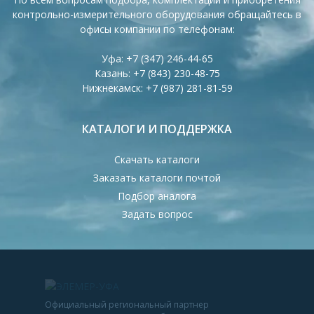
контрольно-измерительного оборудования обращайтесь в
офисы компании по телефонам:
Уфа:
+7 (347) 246-44-65
Казань:
+7 (843) 230-48-75
Нижнекамск:
+7 (987) 281-81-59
КАТАЛОГИ И ПОДДЕРЖКА
Скачать каталоги
Заказать каталоги почтой
Подбор аналога
Задать вопрос
Официальный региональный партнер