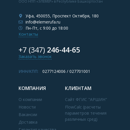
ООО НПП «ЭЛЕМЕР» в Республике Башкортостан
Уфа, 450055, Проспект Октября, 180
info@elemerufa.ru
Пн-Пт, с 9:00 до 18:00
Контакты
+7 (347)
246-44-65
Заказать звонок
ИНН/КПП:
0277124006 / 027701001
КОМПАНИЯ
КЛИЕНТАМ
О компании
Сайт ФГИС "АРШИН"
Новости
FlowCalc (расчеты
параметров течения
Вакансии
различных сред)
Доставка
Гарантия качества